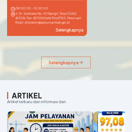
08:00:00 - 15:00:00
Jl. Dr. Soetomo No. 101 Bangil, Telp (0343)
421016, Fax. 421016 Kode Pos 67153. Pasuruan.
Email: disnaker@pasuruankab.go.id
Selengkapnya
Selengkapnya
ARTIKEL
Artikel terbaru dan informasi dari .