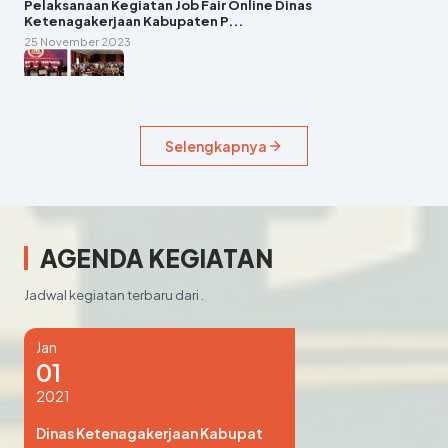
Pelaksanaan Kegiatan Job Fair Online Dinas
Ketenagakerjaan Kabupaten P...
25 November 2023
Selengkapnya
Berita
Penyerahan Penghargaan Produktivitas Kompetisi 5R/5S
bagi Perusahaan d...
11 Oktober 2023
AGENDA KEGIATAN
Jadwal kegiatan terbaru dari .
Jan
01
2021
Dinas Ketenagakerjaan Kabupat